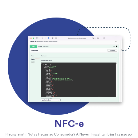
NFC-e
Precisa emitir Notas Fiscais ao Consumidor? A Nuvem Fiscal também faz isso por